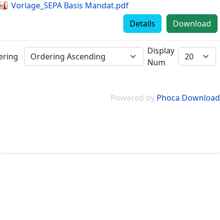
Vorlage_SEPA Basis Mandat.pdf
Details
Download
Display
ering
Num
Powered by
Phoca Download